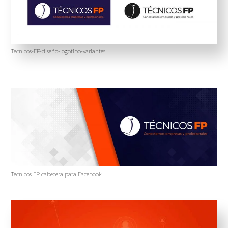
Tecnicos-FP-diseño-logotipo-variantes
Técnicos FP cabecera pata Facebook