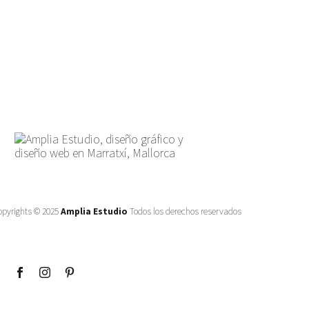
opyrights © 2025
Amplia Estudio
Todos los derechos reservados