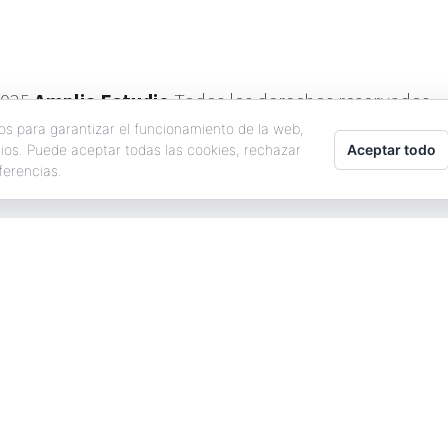
Ilustraciones.
2025
Amplia Estudio
Todos los derechos reservados
os para garantizar el funcionamiento de la web,
Aceptar todo
cios. Puede aceptar todas las cookies, rechazar
ferencias.