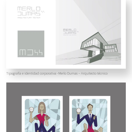
Tipografía e identidad corporativa -Merlo Dumas – Arquitecto técnico