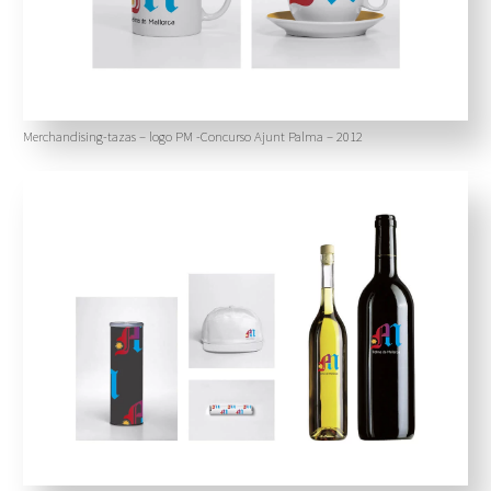
Merchandising-tazas – logo PM -Concurso Ajunt Palma – 2012