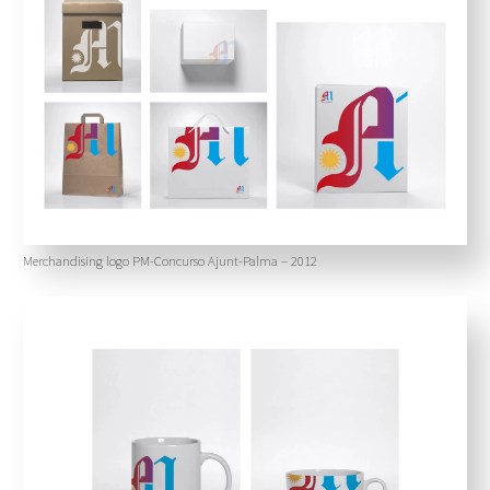
Merchandising logo PM-Concurso Ajunt-Palma – 2012