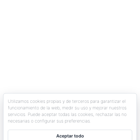
Y todo lo que necesites en diseño y comunicación.
¡Aquí estamos para ayudarte!
Utilizamos cookies propias y de terceros para garantizar el
funcionamiento de la web, medir su uso y mejorar nuestros
servicios. Puede aceptar todas las cookies, rechazar las no
necesarias o configurar sus preferencias.
opyrights © 2025
Amplia Estudio
Todos los derechos reservados
Aceptar todo